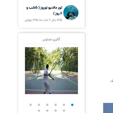
تور مالدیو نوروز ( 5شب و
6 روز )
765 دلار + 135.100.000 تومان
گالری تصاویر
.