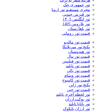
هزینه سفر به پراگ
تور جمهوری چک
مجری مستقیم تور اروپا
تور قبرس جنوبی
تور انگلیس ۱۴۰5
تور بلاروس 1405
تور بلغارستان
قیمت تور رومانی
قیمت تور مالدیو
پکیج تور سریلانکا
تور هندوستان
قیمت تور نپال
قیمت تور فیلیپین
قیمت تور تایلند
قیمت تور بالی
قیمت تور ویتنام
قیمت تور کامبوج
پکیج تور ژاپن
قیمت تور چین
تور لحظه آخری تایلند
تور پوکت ارزان
تور پاتايا تايلند
تور ارزان بانکوک