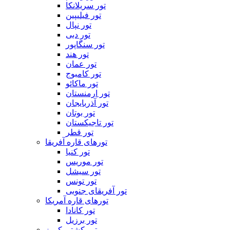
تور سریلانکا
تور فیلیپین
تور نپال
تور دبی
تور سنگاپور
تور هند
تور عمان
تور کامبوج
تور ماکائو
تور ارمنستان
تور آذربایجان
تور بوتان
تور تاجیکستان
تور قطر
تورهای قاره آفریقا
تور کنیا
تور موریس
تور سیشل
تور تونس
تور آفریقای جنوبی
تورهای قاره آمریکا
تور کانادا
تور برزیل
تور کشتی کروز