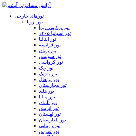
تورهای خارجی
تور اروپا
تور ترکیبی اروپا
تور اسپانیا ۱۴۰۵
تور ایتالیا
تور فرانسه
تور یونان
تور سوئیس
تور کرواسی
تور چک
تور بلژیک
تور پرتغال
تور مجارستان
تور هلند
تور مالتا
تور آلمان
تور اتریش
تور لهستان
تور بلغارستان
تور رومانی
تور قبرس