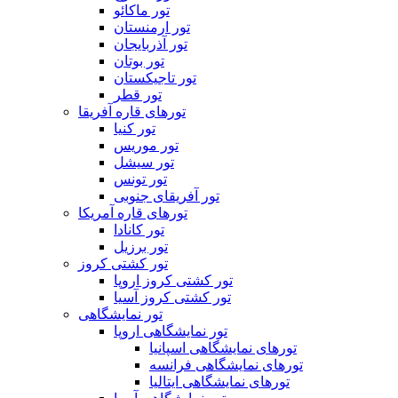
تور ماکائو
تور ارمنستان
تور آذربایجان
تور بوتان
تور تاجیکستان
تور قطر
تورهای قاره آفریقا
تور کنیا
تور موریس
تور سیشل
تور تونس
تور آفریقای جنوبی
تورهای قاره آمریکا
تور کانادا
تور برزیل
تور کشتی کروز
تور کشتی کروز اروپا
تور کشتی کروز آسیا
تور نمایشگاهی
تور نمایشگاهی اروپا
تورهای نمایشگاهی اسپانیا
تورهای نمایشگاهی فرانسه
تورهای نمایشگاهی ایتالیا