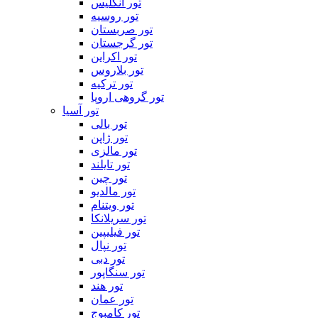
تور انگلیس
تور روسیه
تور صربستان
تور گرجستان
تور اکراین
تور بلاروس
تور ترکیه
تور گروهی اروپا
تور آسیا
تور بالی
تور ژاپن
تور مالزی
تور تایلند
تور چین
تور مالدیو
تور ویتنام
تور سریلانکا
تور فیلیپین
تور نپال
تور دبی
تور سنگاپور
تور هند
تور عمان
تور کامبوج