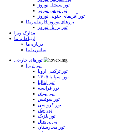
تور سیشل نوروز
تور تونس نوروز
تور آفریقای جنوبی نوروز
تورهای نوروز قاره آمریکا
تور برزیل نوروز
مدارک ویزا
ارتباط با ما
درباره ما
تماس با ما
تورهای خارجی
تور اروپا
تور ترکیبی اروپا
تور اسپانیا ۱۴۰۵
تور ایتالیا
تور فرانسه
تور یونان
تور سوئیس
تور کرواسی
تور چک
تور بلژیک
تور پرتغال
تور مجارستان