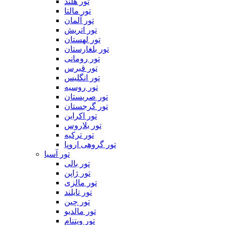
تور هلند
تور مالتا
تور آلمان
تور اتریش
تور لهستان
تور بلغارستان
تور رومانی
تور قبرس
تور انگلیس
تور روسیه
تور صربستان
تور گرجستان
تور اکراین
تور بلاروس
تور ترکیه
تور گروهی اروپا
تور آسیا
تور بالی
تور ژاپن
تور مالزی
تور تایلند
تور چین
تور مالدیو
تور ویتنام