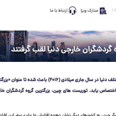
مدارک ویزا
ارتباط با ما
 گردشگران خارجی دنیا لقب گرفتند
پکن- بازدید 128 میلیون گردشگر چینی از کشورهای مختلف دنیا در سال جاری میلادی (2016) باعث
ختصاص یابد. توریست های چین، بزرگترین گروه گردشگران خار
به گزارش ایرنا و بر اساس ارقام موجود، سفر این تعداد گردشگر چینی به کشورهای دیگر نشان ده