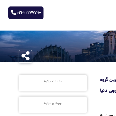
021-22277790
 شده تا عنوان «بزرگترین گروه
مقالات مرتبط
جی دنیا
تورهای مرتبط
نده افزایش 10 برابری سفر این افراد نسبت به