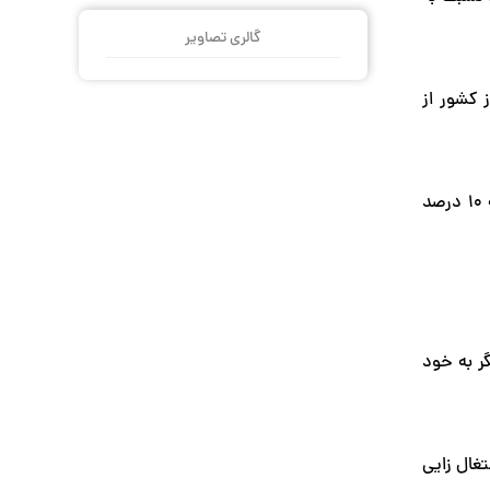
گالری تصاویر
 کشور از
گردشگران کشور چین در سال گذشته میلادی (2015) برای سفرهای خارجی خود ۲۹۲ میلیارد و ۲۰۰ میلیون دلار هزینه کرده اند که ۱۰ درصد
مقایسه با صنایع دیگر به خود
غال زایی