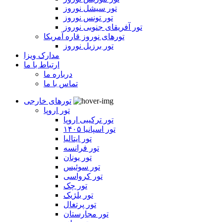
تور سیشل نوروز
تور تونس نوروز
تور آفریقای جنوبی نوروز
تورهای نوروز قاره آمریکا
تور برزیل نوروز
مدارک ویزا
ارتباط با ما
درباره ما
تماس با ما
تورهای خارجی
تور اروپا
تور ترکیبی اروپا
تور اسپانیا ۱۴۰۵
تور ایتالیا
تور فرانسه
تور یونان
تور سوئیس
تور کرواسی
تور چک
تور بلژیک
تور پرتغال
تور مجارستان