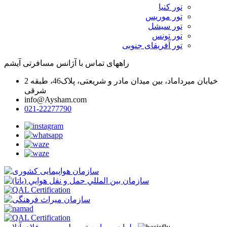
تور کنیا
تور موریس
تور سیشل
تور تونس
تور آفریقای جنوبی
راههای تماس با آژانس مسافرتی آیشم
خیابان میرداماد، بین میدان مادر و شریعتی، پلاک46، طبقه 2
شرقی
info@Aysham.com
021-22277790