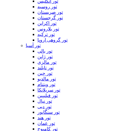
تور انگلیس
تور روسیه
تور صربستان
تور گرجستان
تور اکراین
تور بلاروس
تور ترکیه
تور گروهی اروپا
تور آسیا
تور بالی
تور ژاپن
تور مالزی
تور تایلند
تور چین
تور مالدیو
تور ویتنام
تور سریلانکا
تور فیلیپین
تور نپال
تور دبی
تور سنگاپور
تور هند
تور عمان
تور کامبوج