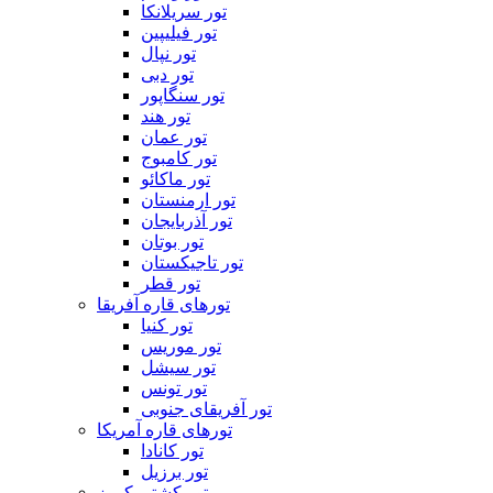
تور سریلانکا
تور فیلیپین
تور نپال
تور دبی
تور سنگاپور
تور هند
تور عمان
تور کامبوج
تور ماکائو
تور ارمنستان
تور آذربایجان
تور بوتان
تور تاجیکستان
تور قطر
تورهای قاره آفریقا
تور کنیا
تور موریس
تور سیشل
تور تونس
تور آفریقای جنوبی
تورهای قاره آمریکا
تور کانادا
تور برزیل
تور کشتی کروز