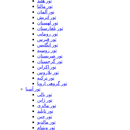
تور هلند
تور مالتا
تور آلمان
تور اتریش
تور لهستان
تور بلغارستان
تور رومانی
تور قبرس
تور انگلیس
تور روسیه
تور صربستان
تور گرجستان
تور اکراین
تور بلاروس
تور ترکیه
تور گروهی اروپا
تور آسیا
تور بالی
تور ژاپن
تور مالزی
تور تایلند
تور چین
تور مالدیو
تور ویتنام