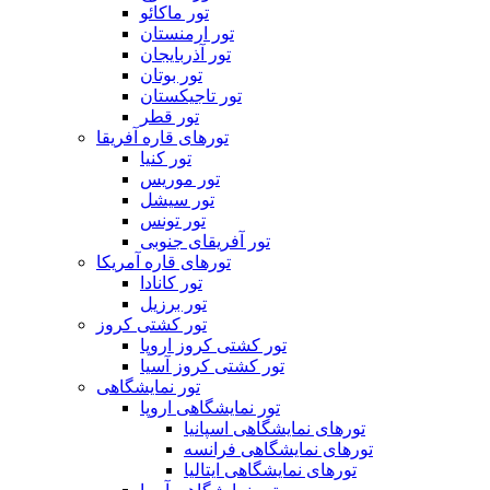
تور ماکائو
تور ارمنستان
تور آذربایجان
تور بوتان
تور تاجیکستان
تور قطر
تورهای قاره آفریقا
تور کنیا
تور موریس
تور سیشل
تور تونس
تور آفریقای جنوبی
تورهای قاره آمریکا
تور کانادا
تور برزیل
تور کشتی کروز
تور کشتی کروز اروپا
تور کشتی کروز آسیا
تور نمایشگاهی
تور نمایشگاهی اروپا
تورهای نمایشگاهی اسپانیا
تورهای نمایشگاهی فرانسه
تورهای نمایشگاهی ایتالیا