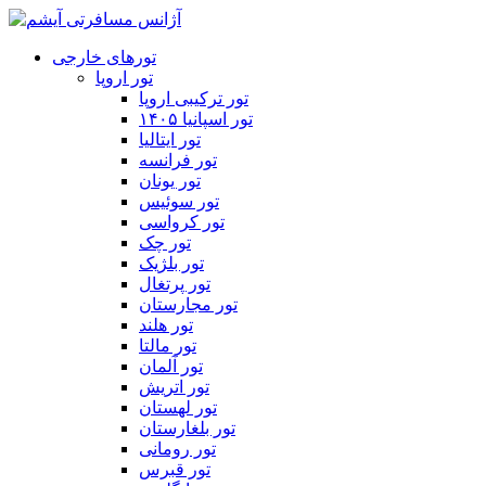
تورهای خارجی
تور اروپا
تور ترکیبی اروپا
تور اسپانیا ۱۴۰۵
تور ایتالیا
تور فرانسه
تور یونان
تور سوئیس
تور کرواسی
تور چک
تور بلژیک
تور پرتغال
تور مجارستان
تور هلند
تور مالتا
تور آلمان
تور اتریش
تور لهستان
تور بلغارستان
تور رومانی
تور قبرس