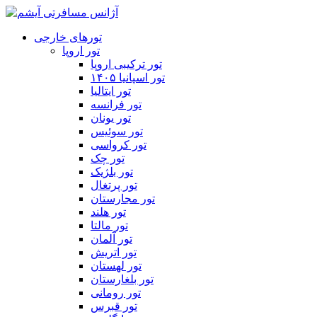
تورهای خارجی
تور اروپا
تور ترکیبی اروپا
تور اسپانیا ۱۴۰۵
تور ایتالیا
تور فرانسه
تور یونان
تور سوئیس
تور کرواسی
تور چک
تور بلژیک
تور پرتغال
تور مجارستان
تور هلند
تور مالتا
تور آلمان
تور اتریش
تور لهستان
تور بلغارستان
تور رومانی
تور قبرس