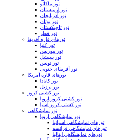
تور ماکائو
تور ارمنستان
تور آذربایجان
تور بوتان
تور تاجیکستان
تور قطر
تورهای قاره آفریقا
تور کنیا
تور موریس
تور سیشل
تور تونس
تور آفریقای جنوبی
تورهای قاره آمریکا
تور کانادا
تور برزیل
تور کشتی کروز
تور کشتی کروز اروپا
تور کشتی کروز آسیا
تور نمایشگاهی
تور نمایشگاهی اروپا
تورهای نمایشگاهی اسپانیا
تورهای نمایشگاهی فرانسه
تورهای نمایشگاهی ایتالیا