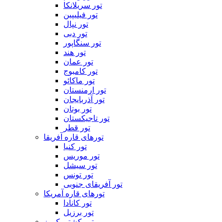
تور سریلانکا
تور فیلیپین
تور نپال
تور دبی
تور سنگاپور
تور هند
تور عمان
تور کامبوج
تور ماکائو
تور ارمنستان
تور آذربایجان
تور بوتان
تور تاجیکستان
تور قطر
تورهای قاره آفریقا
تور کنیا
تور موریس
تور سیشل
تور تونس
تور آفریقای جنوبی
تورهای قاره آمریکا
تور کانادا
تور برزیل
تور کشتی کروز