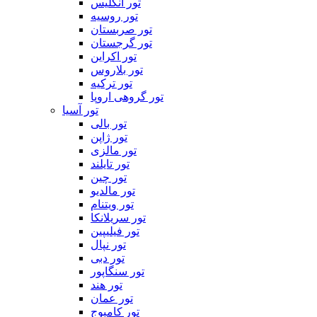
تور انگلیس
تور روسیه
تور صربستان
تور گرجستان
تور اکراین
تور بلاروس
تور ترکیه
تور گروهی اروپا
تور آسیا
تور بالی
تور ژاپن
تور مالزی
تور تایلند
تور چین
تور مالدیو
تور ویتنام
تور سریلانکا
تور فیلیپین
تور نپال
تور دبی
تور سنگاپور
تور هند
تور عمان
تور کامبوج