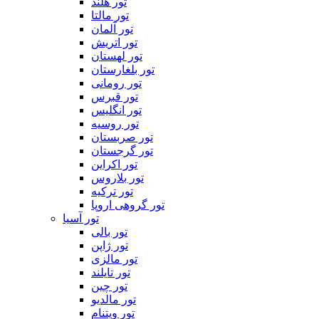
تور هلند
تور مالتا
تور آلمان
تور اتریش
تور لهستان
تور بلغارستان
تور رومانی
تور قبرس
تور انگلیس
تور روسیه
تور صربستان
تور گرجستان
تور اکراین
تور بلاروس
تور ترکیه
تور گروهی اروپا
تور آسیا
تور بالی
تور ژاپن
تور مالزی
تور تایلند
تور چین
تور مالدیو
تور ویتنام