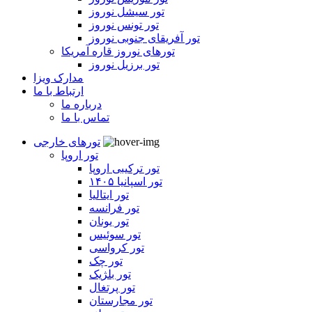
تور سیشل نوروز
تور تونس نوروز
تور آفریقای جنوبی نوروز
تورهای نوروز قاره آمریکا
تور برزیل نوروز
مدارک ویزا
ارتباط با ما
درباره ما
تماس با ما
تورهای خارجی
تور اروپا
تور ترکیبی اروپا
تور اسپانیا ۱۴۰۵
تور ایتالیا
تور فرانسه
تور یونان
تور سوئیس
تور کرواسی
تور چک
تور بلژیک
تور پرتغال
تور مجارستان