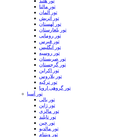
تور هلند
تور مالتا
تور آلمان
تور اتریش
تور لهستان
تور بلغارستان
تور رومانی
تور قبرس
تور انگلیس
تور روسیه
تور صربستان
تور گرجستان
تور اکراین
تور بلاروس
تور ترکیه
تور گروهی اروپا
تور آسیا
تور بالی
تور ژاپن
تور مالزی
تور تایلند
تور چین
تور مالدیو
تور ویتنام