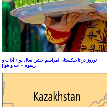
نوروز در تاجیکستان [مراسم جشن سال نو + آداب و
رسوم + آب و هوا]