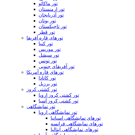
تور ماکائو
تور ارمنستان
تور آذربایجان
تور بوتان
تور تاجیکستان
تور قطر
تورهای قاره آفریقا
تور کنیا
تور موریس
تور سیشل
تور تونس
تور آفریقای جنوبی
تورهای قاره آمریکا
تور کانادا
تور برزیل
تور کشتی کروز
تور کشتی کروز اروپا
تور کشتی کروز آسیا
تور نمایشگاهی
تور نمایشگاهی اروپا
تورهای نمایشگاهی اسپانیا
تورهای نمایشگاهی فرانسه
تورهای نمایشگاهی ایتالیا