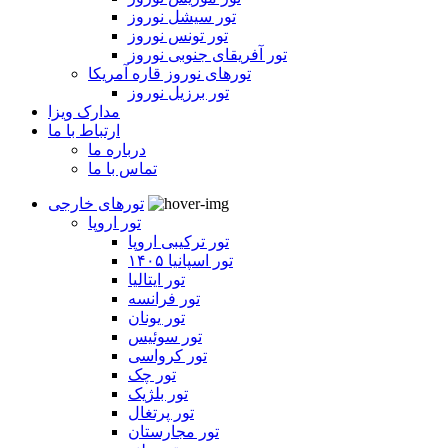
تور سیشل نوروز
تور تونس نوروز
تور آفریقای جنوبی نوروز
تورهای نوروز قاره آمریکا
تور برزیل نوروز
مدارک ویزا
ارتباط با ما
درباره ما
تماس با ما
تورهای خارجی
تور اروپا
تور ترکیبی اروپا
تور اسپانیا ۱۴۰۵
تور ایتالیا
تور فرانسه
تور یونان
تور سوئیس
تور کرواسی
تور چک
تور بلژیک
تور پرتغال
تور مجارستان