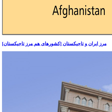
مرز ایران و تاجیکستان [کشورهای هم مرز تاجیکستان]