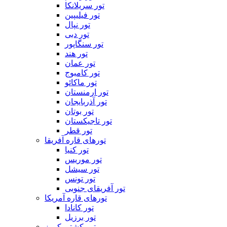
تور سریلانکا
تور فیلیپین
تور نپال
تور دبی
تور سنگاپور
تور هند
تور عمان
تور کامبوج
تور ماکائو
تور ارمنستان
تور آذربایجان
تور بوتان
تور تاجیکستان
تور قطر
تورهای قاره آفریقا
تور کنیا
تور موریس
تور سیشل
تور تونس
تور آفریقای جنوبی
تورهای قاره آمریکا
تور کانادا
تور برزیل
تور کشتی کروز