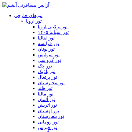
تورهای خارجی
تور اروپا
تور ترکیبی اروپا
تور اسپانیا ۱۴۰۵
تور ایتالیا
تور فرانسه
تور یونان
تور سوئیس
تور کرواسی
تور چک
تور بلژیک
تور پرتغال
تور مجارستان
تور هلند
تور مالتا
تور آلمان
تور اتریش
تور لهستان
تور بلغارستان
تور رومانی
تور قبرس