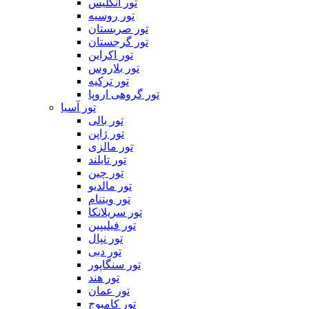
تور انگلیس
تور روسیه
تور صربستان
تور گرجستان
تور اکراین
تور بلاروس
تور ترکیه
تور گروهی اروپا
تور آسیا
تور بالی
تور ژاپن
تور مالزی
تور تایلند
تور چین
تور مالدیو
تور ویتنام
تور سریلانکا
تور فیلیپین
تور نپال
تور دبی
تور سنگاپور
تور هند
تور عمان
تور کامبوج