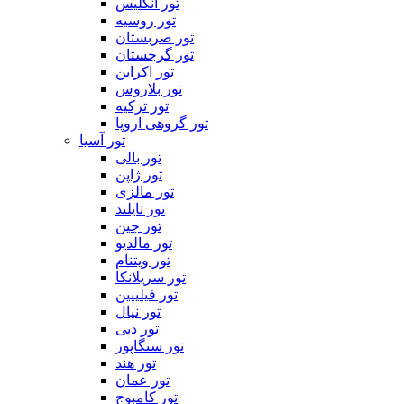
تور انگلیس
تور روسیه
تور صربستان
تور گرجستان
تور اکراین
تور بلاروس
تور ترکیه
تور گروهی اروپا
تور آسیا
تور بالی
تور ژاپن
تور مالزی
تور تایلند
تور چین
تور مالدیو
تور ویتنام
تور سریلانکا
تور فیلیپین
تور نپال
تور دبی
تور سنگاپور
تور هند
تور عمان
تور کامبوج