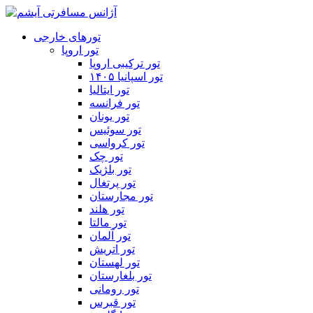
تورهای خارجی
تور اروپا
تور ترکیبی اروپا
تور اسپانیا ۱۴۰۵
تور ایتالیا
تور فرانسه
تور یونان
تور سوئیس
تور کرواسی
تور چک
تور بلژیک
تور پرتغال
تور مجارستان
تور هلند
تور مالتا
تور آلمان
تور اتریش
تور لهستان
تور بلغارستان
تور رومانی
تور قبرس