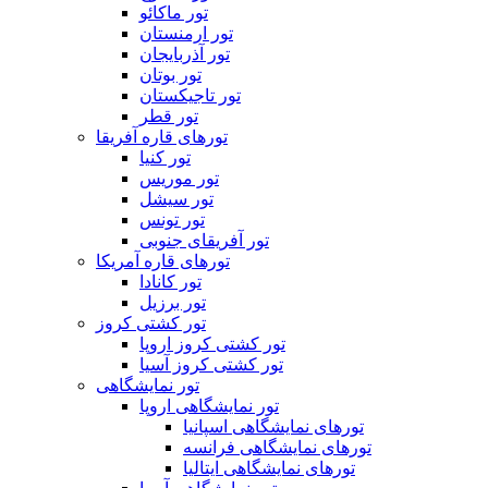
تور ماکائو
تور ارمنستان
تور آذربایجان
تور بوتان
تور تاجیکستان
تور قطر
تورهای قاره آفریقا
تور کنیا
تور موریس
تور سیشل
تور تونس
تور آفریقای جنوبی
تورهای قاره آمریکا
تور کانادا
تور برزیل
تور کشتی کروز
تور کشتی کروز اروپا
تور کشتی کروز آسیا
تور نمایشگاهی
تور نمایشگاهی اروپا
تورهای نمایشگاهی اسپانیا
تورهای نمایشگاهی فرانسه
تورهای نمایشگاهی ایتالیا