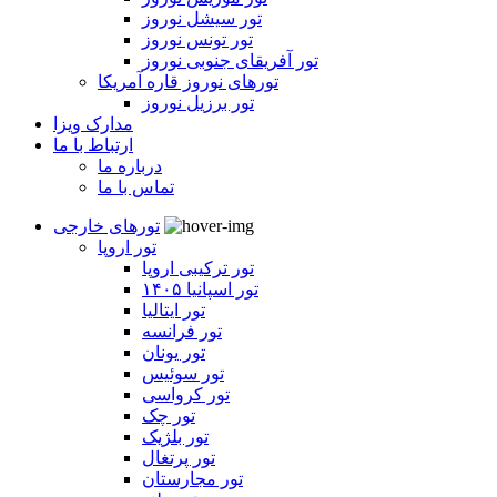
تور سیشل نوروز
تور تونس نوروز
تور آفریقای جنوبی نوروز
تورهای نوروز قاره آمریکا
تور برزیل نوروز
مدارک ویزا
ارتباط با ما
درباره ما
تماس با ما
تورهای خارجی
تور اروپا
تور ترکیبی اروپا
تور اسپانیا ۱۴۰۵
تور ایتالیا
تور فرانسه
تور یونان
تور سوئیس
تور کرواسی
تور چک
تور بلژیک
تور پرتغال
تور مجارستان