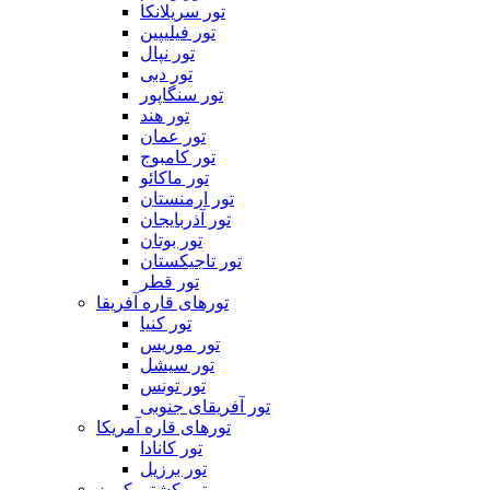
تور سریلانکا
تور فیلیپین
تور نپال
تور دبی
تور سنگاپور
تور هند
تور عمان
تور کامبوج
تور ماکائو
تور ارمنستان
تور آذربایجان
تور بوتان
تور تاجیکستان
تور قطر
تورهای قاره آفریقا
تور کنیا
تور موریس
تور سیشل
تور تونس
تور آفریقای جنوبی
تورهای قاره آمریکا
تور کانادا
تور برزیل
تور کشتی کروز