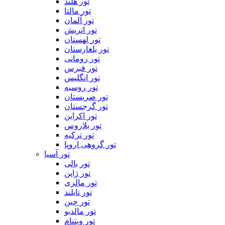
تور هلند
تور مالتا
تور آلمان
تور اتریش
تور لهستان
تور بلغارستان
تور رومانی
تور قبرس
تور انگلیس
تور روسیه
تور صربستان
تور گرجستان
تور اکراین
تور بلاروس
تور ترکیه
تور گروهی اروپا
تور آسیا
تور بالی
تور ژاپن
تور مالزی
تور تایلند
تور چین
تور مالدیو
تور ویتنام