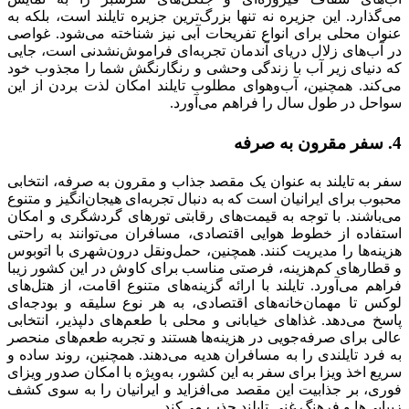
می‌گذارد. این جزیره نه تنها بزرگ‌ترین جزیره تایلند است، بلکه به
عنوان محلی برای انواع تفریحات آبی نیز شناخته می‌شود. غواصی
در آب‌های زلال دریای آندمان تجربه‌ای فراموش‌نشدنی است، جایی
که دنیای زیر آب با زندگی‌ وحشی و رنگارنگش شما را مجذوب خود
می‌کند. همچنین، آب‌وهوای مطلوب تایلند امکان لذت بردن از این
سواحل در طول سال را فراهم می‌آورد.
4. سفر مقرون به صرفه
سفر به تایلند به عنوان یک مقصد جذاب و مقرون به صرفه، انتخابی
محبوب برای ایرانیان است که به دنبال تجربه‌ای هیجان‌انگیز و متنوع
می‌باشند. با توجه به قیمت‌های رقابتی تورهای گردشگری و امکان
استفاده از خطوط هوایی اقتصادی، مسافران می‌توانند به راحتی
هزینه‌ها را مدیریت کنند. همچنین، حمل‌ونقل درون‌شهری با اتوبوس
و قطارهای کم‌هزینه، فرصتی مناسب برای کاوش در این کشور زیبا
فراهم می‌آورد. تایلند با ارائه گزینه‌های متنوع اقامت، از هتل‌های
لوکس تا مهمان‌خانه‌های اقتصادی، به هر نوع سلیقه و بودجه‌ای
پاسخ می‌دهد. غذاهای خیابانی و محلی با طعم‌های دلپذیر، انتخابی
عالی برای صرفه‌جویی در هزینه‌ها هستند و تجربه‌ طعم‌های منحصر
به فرد تایلندی را به مسافران هدیه می‌دهند. همچنین، روند ساده و
سریع اخذ ویزا برای سفر به این کشور، به‌ویژه با امکان صدور ویزای
فوری، بر جذابیت این مقصد می‌افزاید و ایرانیان را به سوی کشف
زیبایی‌ها و فرهنگ غنی تایلند جذب می‌کند.