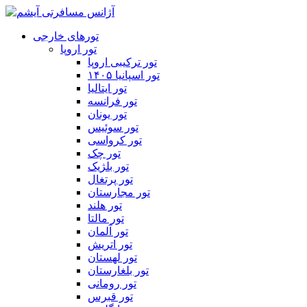
تورهای خارجی
تور اروپا
تور ترکیبی اروپا
تور اسپانیا ۱۴۰۵
تور ایتالیا
تور فرانسه
تور یونان
تور سوئیس
تور کرواسی
تور چک
تور بلژیک
تور پرتغال
تور مجارستان
تور هلند
تور مالتا
تور آلمان
تور اتریش
تور لهستان
تور بلغارستان
تور رومانی
تور قبرس