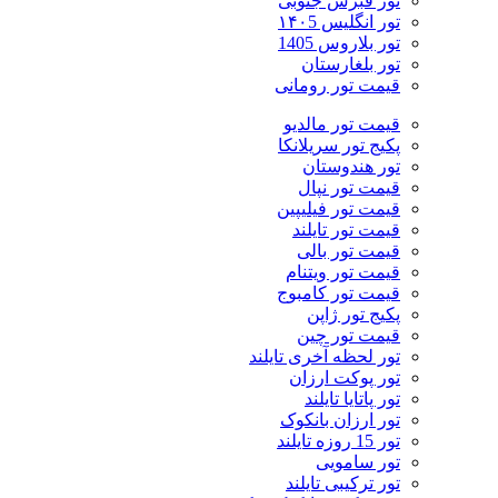
تور قبرس جنوبی
تور انگلیس ۱۴۰5
تور بلاروس 1405
تور بلغارستان
قیمت تور رومانی
قیمت تور مالدیو
پکیج تور سریلانکا
تور هندوستان
قیمت تور نپال
قیمت تور فیلیپین
قیمت تور تایلند
قیمت تور بالی
قیمت تور ویتنام
قیمت تور کامبوج
پکیج تور ژاپن
قیمت تور چین
تور لحظه آخری تایلند
تور پوکت ارزان
تور پاتايا تايلند
تور ارزان بانکوک
تور 15 روزه تایلند
تور سامویی
تور ترکیبی تایلند