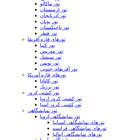
تور ماکائو
تور ارمنستان
تور آذربایجان
تور بوتان
تور تاجیکستان
تور قطر
تورهای قاره آفریقا
تور کنیا
تور موریس
تور سیشل
تور تونس
تور آفریقای جنوبی
تورهای قاره آمریکا
تور کانادا
تور برزیل
تور کشتی کروز
تور کشتی کروز اروپا
تور کشتی کروز آسیا
تور نمایشگاهی
تور نمایشگاهی اروپا
تورهای نمایشگاهی اسپانیا
تورهای نمایشگاهی فرانسه
تورهای نمایشگاهی ایتالیا