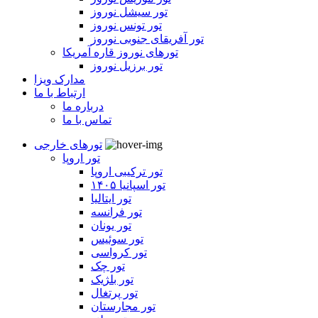
تور سیشل نوروز
تور تونس نوروز
تور آفریقای جنوبی نوروز
تورهای نوروز قاره آمریکا
تور برزیل نوروز
مدارک ویزا
ارتباط با ما
درباره ما
تماس با ما
تورهای خارجی
تور اروپا
تور ترکیبی اروپا
تور اسپانیا ۱۴۰۵
تور ایتالیا
تور فرانسه
تور یونان
تور سوئیس
تور کرواسی
تور چک
تور بلژیک
تور پرتغال
تور مجارستان