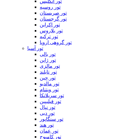
تور انگلیس
تور روسیه
تور صربستان
تور گرجستان
تور اکراین
تور بلاروس
تور ترکیه
تور گروهی اروپا
تور آسیا
تور بالی
تور ژاپن
تور مالزی
تور تایلند
تور چین
تور مالدیو
تور ویتنام
تور سریلانکا
تور فیلیپین
تور نپال
تور دبی
تور سنگاپور
تور هند
تور عمان
تور کامبوج