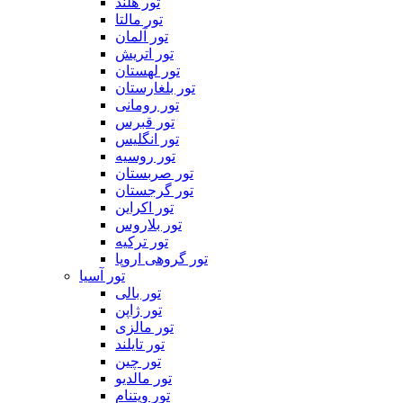
تور هلند
تور مالتا
تور آلمان
تور اتریش
تور لهستان
تور بلغارستان
تور رومانی
تور قبرس
تور انگلیس
تور روسیه
تور صربستان
تور گرجستان
تور اکراین
تور بلاروس
تور ترکیه
تور گروهی اروپا
تور آسیا
تور بالی
تور ژاپن
تور مالزی
تور تایلند
تور چین
تور مالدیو
تور ویتنام