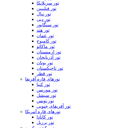
تور سریلانکا
تور فیلیپین
تور نپال
تور دبی
تور سنگاپور
تور هند
تور عمان
تور کامبوج
تور ماکائو
تور ارمنستان
تور آذربایجان
تور بوتان
تور تاجیکستان
تور قطر
تورهای قاره آفریقا
تور کنیا
تور موریس
تور سیشل
تور تونس
تور آفریقای جنوبی
تورهای قاره آمریکا
تور کانادا
تور برزیل
تور کشتی کروز