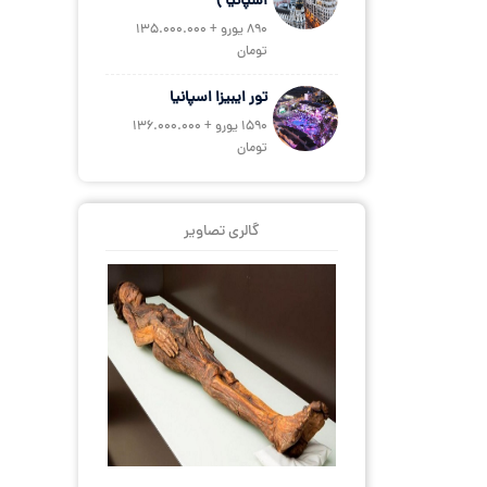
اسپانیا )
890 یورو + 135.000.000
تومان
تور ایبیزا اسپانیا
1590 یورو + 136.000.000
تومان
گالری تصاویر