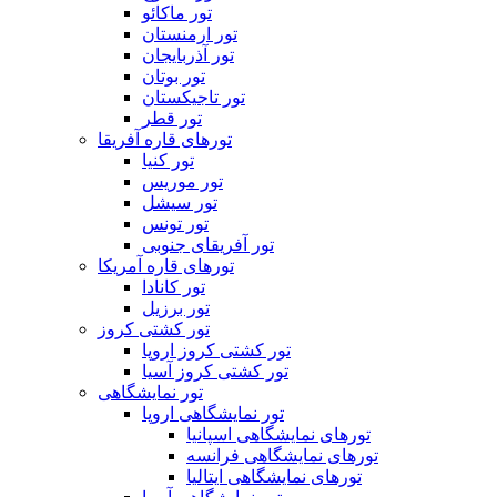
تور ماکائو
تور ارمنستان
تور آذربایجان
تور بوتان
تور تاجیکستان
تور قطر
تورهای قاره آفریقا
تور کنیا
تور موریس
تور سیشل
تور تونس
تور آفریقای جنوبی
تورهای قاره آمریکا
تور کانادا
تور برزیل
تور کشتی کروز
تور کشتی کروز اروپا
تور کشتی کروز آسیا
تور نمایشگاهی
تور نمایشگاهی اروپا
تورهای نمایشگاهی اسپانیا
تورهای نمایشگاهی فرانسه
تورهای نمایشگاهی ایتالیا