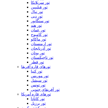
تور سریلانکا
تور فیلیپین
تور نپال
تور دبی
تور سنگاپور
تور هند
تور عمان
تور کامبوج
تور ماکائو
تور ارمنستان
تور آذربایجان
تور بوتان
تور تاجیکستان
تور قطر
تورهای قاره آفریقا
تور کنیا
تور موریس
تور سیشل
تور تونس
تور آفریقای جنوبی
تورهای قاره آمریکا
تور کانادا
تور برزیل
تور کشتی کروز