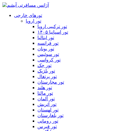
تورهای خارجی
تور اروپا
تور ترکیبی اروپا
تور اسپانیا ۱۴۰۵
تور ایتالیا
تور فرانسه
تور یونان
تور سوئیس
تور کرواسی
تور چک
تور بلژیک
تور پرتغال
تور مجارستان
تور هلند
تور مالتا
تور آلمان
تور اتریش
تور لهستان
تور بلغارستان
تور رومانی
تور قبرس