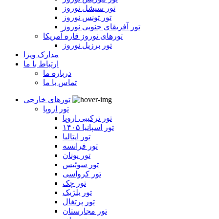
تور سیشل نوروز
تور تونس نوروز
تور آفریقای جنوبی نوروز
تورهای نوروز قاره آمریکا
تور برزیل نوروز
مدارک ویزا
ارتباط با ما
درباره ما
تماس با ما
تورهای خارجی
تور اروپا
تور ترکیبی اروپا
تور اسپانیا ۱۴۰۵
تور ایتالیا
تور فرانسه
تور یونان
تور سوئیس
تور کرواسی
تور چک
تور بلژیک
تور پرتغال
تور مجارستان