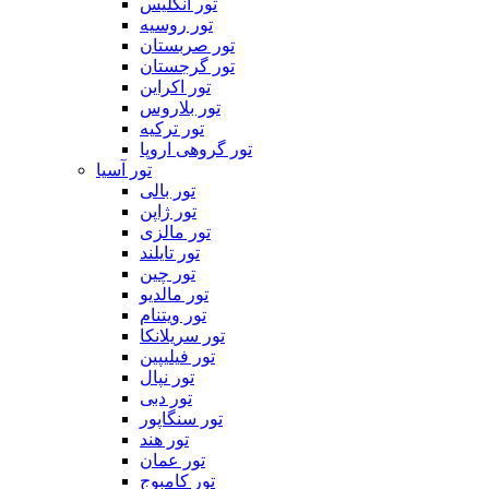
تور انگلیس
تور روسیه
تور صربستان
تور گرجستان
تور اکراین
تور بلاروس
تور ترکیه
تور گروهی اروپا
تور آسیا
تور بالی
تور ژاپن
تور مالزی
تور تایلند
تور چین
تور مالدیو
تور ویتنام
تور سریلانکا
تور فیلیپین
تور نپال
تور دبی
تور سنگاپور
تور هند
تور عمان
تور کامبوج