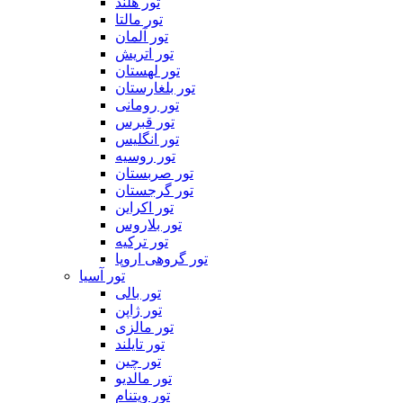
تور هلند
تور مالتا
تور آلمان
تور اتریش
تور لهستان
تور بلغارستان
تور رومانی
تور قبرس
تور انگلیس
تور روسیه
تور صربستان
تور گرجستان
تور اکراین
تور بلاروس
تور ترکیه
تور گروهی اروپا
تور آسیا
تور بالی
تور ژاپن
تور مالزی
تور تایلند
تور چین
تور مالدیو
تور ویتنام