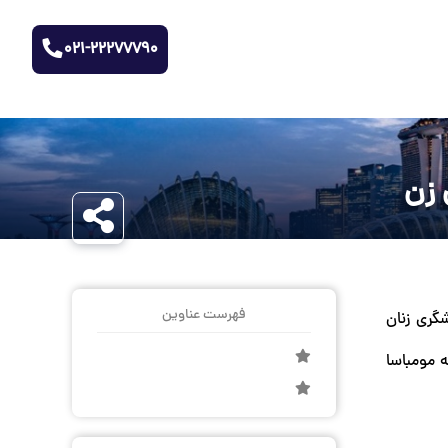
021-22277790
 زن
فهرست عناوین
گری زنان
 مومباسا