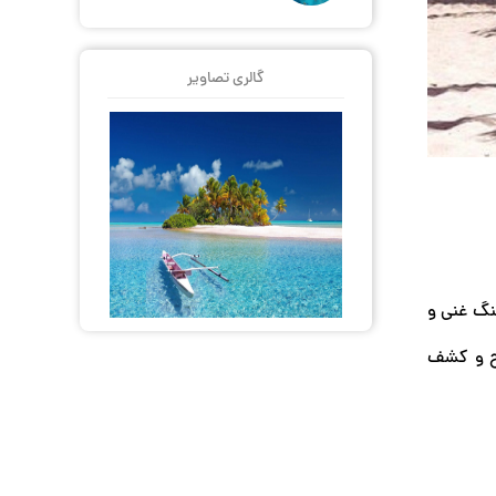
گالری تصاویر
نگ غنی و
یح و کشف